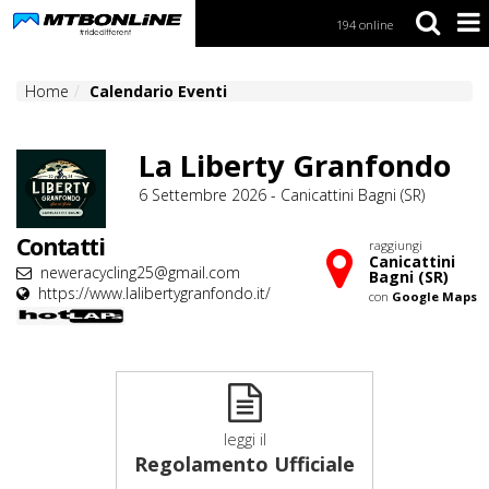
194 online
S
k
i
Home
Calendario Eventi
p
t
o
N
La Liberty Granfondo
a
6 Settembre 2026 - Canicattini Bagni (SR)
v
i
g
Contatti
raggiungi
a
Canicattini
neweracycling25@gmail.com
Bagni (SR)
t
https://www.lalibertygranfondo.it/
con
Google Maps
i
o
n
S
k
i
leggi il
p
Regolamento Ufficiale
t
o