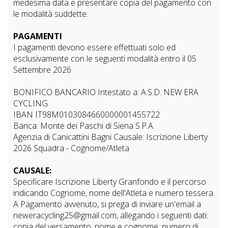
medesima data e presentare copia del pagamento con
le modalità suddette.
PAGAMENTI
I pagamenti devono essere effettuati solo ed
esclusivamente con le seguenti modalità entro il 05
Settembre 2026
BONIFICO BANCARIO Intestato a: A.S.D. NEW ERA
CYCLING
IBAN IT98M0103084660000001455722
Banca: Monte dei Paschi di Siena S.P.A.
Agenzia di Canicattini Bagni Causale: Iscrizione Liberty
2026 Squadra - Cognome/Atleta
CAUSALE:
Specificare Iscrizione Liberty Granfondo e il percorso
indicando Cognome, nome dell'Atleta e numero tessera.
A Pagamento avvenuto, si prega di inviare un'email a
neweracycling25@gmail.com, allegando i seguenti dati:
copia del versamento, nome e cognome, numero di