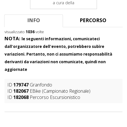
a cura della
C
o
n
INFO
PERCORSO
t
e
n
visualizzato
1036
volte
t
NOTA:
le seguenti informazioni, comunicateci
dall'organizzatore dell'evento, potrebbero subìre
variazioni. Pertanto, non ci assumiamo responsabilità
derivanti da variazioni non comunicate, quindi non
aggiornate
ID
179747
Granfondo
ID
182067
EBike (Campionato Regionale)
ID
182068
Percorso Escursionistico