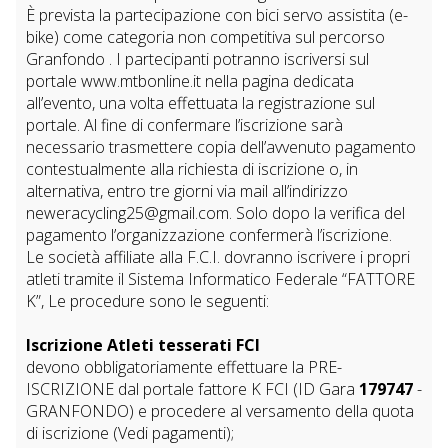
È prevista la partecipazione con bici servo assistita (e-
bike) come categoria non competitiva sul percorso
Granfondo . I partecipanti potranno iscriversi sul
portale www.mtbonline.it nella pagina dedicata
all’evento, una volta effettuata la registrazione sul
portale. Al fine di confermare l’iscrizione sarà
necessario trasmettere copia dell’avvenuto pagamento
contestualmente alla richiesta di iscrizione o, in
alternativa, entro tre giorni via mail all’indirizzo
neweracycling25@gmail.com. Solo dopo la verifica del
pagamento l’organizzazione confermerà l’iscrizione.
Le società affiliate alla F.C.I. dovranno iscrivere i propri
atleti tramite il Sistema Informatico Federale “FATTORE
K”, Le procedure sono le seguenti:
Iscrizione Atleti tesserati FCI
devono obbligatoriamente effettuare la PRE-
ISCRIZIONE dal portale fattore K FCI (ID Gara
179747
-
GRANFONDO) e procedere al versamento della quota
di iscrizione (Vedi pagamenti);