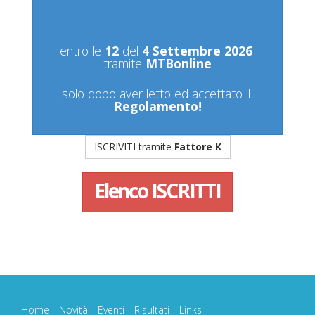
entro le 
12
 del 
4 Settembre 2026
tramite 
MTBonline
solo dopo aver letto ed accettato il 
Regolamento!
ISCRIVITI tramite
Fattore K
Elenco
ISCRITTI
Home
Novità
Eventi
Risultati
Links