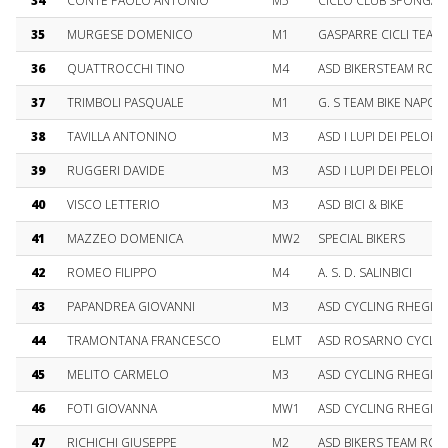
34
CONTE PAOLO ANTONIO
M5
CICLO CLUB SPONGA
35
MURGESE DOMENICO
M1
GASPARRE CICLI TEAM
36
QUATTROCCHI TINO
M4
ASD BIKERSTEAM RC
37
TRIMBOLI PASQUALE
M1
G. S TEAM BIKE NAPOLI
38
TAVILLA ANTONINO
M3
ASD I LUPI DEI PELORI
39
RUGGERI DAVIDE
M3
ASD I LUPI DEI PELORI
40
VISCO LETTERIO
M3
ASD BICI & BIKE
41
MAZZEO DOMENICA
MW2
SPECIAL BIKERS
42
ROMEO FILIPPO
M4
A. S. D. SALINBICI
43
PAPANDREA GIOVANNI
M3
ASD CYCLING RHEGIU
44
TRAMONTANA FRANCESCO
ELMT
ASD ROSARNO CYCLI
45
MELITO CARMELO
M3
ASD CYCLING RHEGIU
46
FOTI GIOVANNA
MW1
ASD CYCLING RHEGIU
47
RICHICHI GIUSEPPE
M2
ASD BIKERS TEAM RC