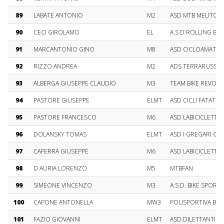
89
LABATE ANTONIO
M2
ASD MTB MELITO
90
CECI GIROLAMO
EL
A.S.D ROLLING BIK
91
MARCANTONIO GINO
M8
ASD CICLOAMATOR
92
RIZZO ANDREA
M2
ADS TERRARUSSA 
93
ALBERGA GIUSEPPE CLAUDIO
M3
TEAM BIKE REVOLU
94
PASTORE GIUSEPPE
ELMT
ASD CICLI FATATO
95
PASTORE FRANCESCO
M6
ASD LABICICLETTA
96
DOLANSKY TOMAS
ELMT
ASD I GREGARI CICL
97
CAFERRA GIUSEPPE
M6
ASD LABICICLETTA
98
D AURIA LORENZO
M5
MTBFAN
99
SIMEONE VINCENZO
M3
A.S.D. BIKE SPORT
100
CAPONE ANTONELLA
MW3
POLISPORTIVA BPP
101
FAZIO GIOVANNI
ELMT
ASD DILETTANTIS