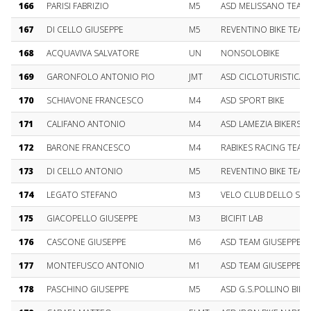
166
PARISI FABRIZIO
M5
ASD MELISSANO TEAM 
167
DI CELLO GIUSEPPE
M5
REVENTINO BIKE TEAM
168
ACQUAVIVA SALVATORE
UN
NONSOLOBIKE
169
GARONFOLO ANTONIO PIO
JMT
ASD CICLOTURISTICA 
170
SCHIAVONE FRANCESCO
M4
ASD SPORT BIKE
171
CALIFANO ANTONIO
M4
ASD LAMEZIA BIKERS
172
BARONE FRANCESCO
M4
RABIKES RACING TEAM
173
DI CELLO ANTONIO
M5
REVENTINO BIKE TEAM
174
LEGATO STEFANO
M3
VELO CLUB DELLO ST
175
GIACOPELLO GIUSEPPE
M3
BICIFIT LAB
176
CASCONE GIUSEPPE
M6
ASD TEAM GIUSEPPE BI
177
MONTEFUSCO ANTONIO
M1
ASD TEAM GIUSEPPE BI
178
PASCHINO GIUSEPPE
M5
ASD G.S.POLLINO BIKE