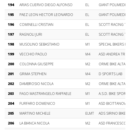
194
ARIAS CUERVO DIEGO ALFONSO
EL
GIANT POLIMEDICA
195
PAEZ LEON HECTOR LEONARDO
EL
GIANT POLIMEDICA
196
COMINELLI CRISTIAN
EL
SCOTT RACING TE
197
RAGNOLI JURI
EL
SCOTT RACING TE
198
MUSOLINO SEBASTIANO
M1
SPECIAL BIKERS M
199
VECCHIO PAOLO
M4
ASD ANDREA TRO
200
COLONNA GIUSEPPE
M2
ORME BIKE ALTAM
201
GRIMA STEPHEN
M4
D SPORTS LAB
202
DAMBROSIO NICOLA
M2
ORME BIKE ALTAM
203
FAGO MASTRANGELO RAFFAELE
M1
A.S.D. BIKE SPORT
204
FURFARO DOMENICO
M1
ASD BICITTANOVA
205
MARTINO MICHELE
ELMT
ADS SIRINO BIKE
206
LA BIANCA NICOLA
M2
ASD FRANCESCO SC