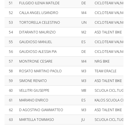
51
FULGIDO ILENIA MATILDE
DE
CICLOTEAM VALNOC
52
CALLA ANGEL LISANDRO
M4
CICLOTEAM VALNOC
53
TORTORELLA CELESTINO
UN
CICLOTEAM VALNOC
54
DITARANTO MAURIZIO
M2
ASD TALENT BIKE
55
GAUDIOSO MANUEL
ES
CICLOTEAM VALNOC
56
GAUDIOSO ALESSIA PIA
DE
CICLOTEAM VALNOC
57
MONTRONE CESARE
M4
NRG BIKE
58
ROSATO MARTINO PAOLO
M3
TEAM ERACLE
59
SIMONE RENATO
M3
ASD TALENT BIKE
60
VELLITRI GIUSEPPE
M8
SCUOLA CICL.TUGLIES
61
MARIANO ENRICO
ES
KALOS SCUOLA CICL
62
D AGOSTINO GIAMMATTEO
M3
ASD TALENT BIKE
63
MARTELLA TOMMASO
JU
SCUOLA CICL.TUGLIES