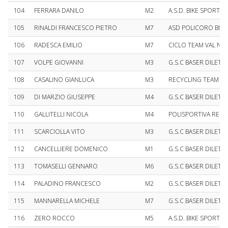
104
FERRARA DANILO
M2
A.S.D. BIKE SPORT T
105
RINALDI FRANCESCO PIETRO
M7
ASD POLICORO BIKE
106
RADESCA EMILIO
M7
CICLO TEAM VAL NO
107
VOLPE GIOVANNI
M3
G.S.C BASER DILETT
108
CASALINO GIANLUCA
M3
RECYCLING TEAM IM
109
DI MARZIO GIUSEPPE
M4
G.S.C BASER DILETT
110
GALLITELLI NICOLA
M4
POLISPORTIVA RE-C
111
SCARCIOLLA VITO
M3
G.S.C BASER DILETT
112
CANCELLIERE DOMENICO
M1
G.S.C BASER DILETT
113
TOMASELLI GENNARO
M6
G.S.C BASER DILETT
114
PALADINO FRANCESCO
M2
G.S.C BASER DILETT
115
MANNARELLA MICHELE
M7
G.S.C BASER DILETT
116
ZERO ROCCO
M5
A.S.D. BIKE SPORT T