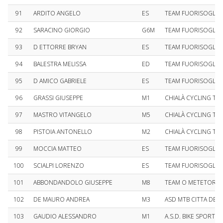
91
ARDITO ANGELO
ES
TEAM FUORISOGLIA
92
SARACINO GIORGIO
G6M
TEAM FUORISOGLIA
93
D ETTORRE BRYAN
ES
TEAM FUORISOGLIA
94
BALESTRA MELISSA
ED
TEAM FUORISOGLIA
95
D AMICO GABRIELE
ES
TEAM FUORISOGLIA
96
GRASSI GIUSEPPE
M1
CHIALÀ CYCLING 
97
MASTRO VITANGELO
M5
CHIALÀ CYCLING 
98
PISTOIA ANTONELLO
M2
CHIALÀ CYCLING 
99
MOCCIA MATTEO
ES
TEAM FUORISOGLIA
100
SCIALPI LORENZO
ES
TEAM FUORISOGLIA
101
ABBONDANDOLO GIUSEPPE
M8
TEAM O METETORE A
102
DE MAURO ANDREA
M3
ASD MTB CITTA DEGL
103
GAUDIO ALESSANDRO
M1
A.S.D. BIKE SPORT T