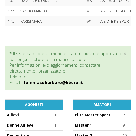
143
DAMBROSIO ANGELO
M6
ASD MATERA CYCLI
144
VAGLIO MARCO
M5
ASD SOCIETA CICLIS
145
PARISI MARA
W1
A.S.D. BIKE SPORT T
×
*
Il sistema di preiscrizione è stato richiesto e approvato
dall'organizzatore della manifestazione.
Per informazioni e/o aggiornamenti contattare
direttamente l'organizzatore :
Telefono :
Email :
tommasobarbaro@libero.it
AGONISTI
AMATORI
Allievi
13
Elite Master Sport
2
Donne Allieve
1
Master 1
9
Donne Elite
2
Master 2
12