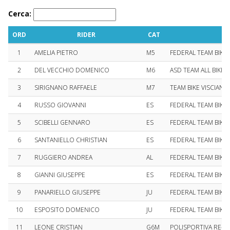
C
Cerca:
o
n
ORD
RIDER
CAT
t
e
1
AMELIA PIETRO
M5
FEDERAL TEAM BIKE
n
t
2
DEL VECCHIO DOMENICO
M6
ASD TEAM ALL BIKE 
3
SIRIGNANO RAFFAELE
M7
TEAM BIKE VISCIANO
4
RUSSO GIOVANNI
ES
FEDERAL TEAM BIKE
5
SCIBELLI GENNARO
ES
FEDERAL TEAM BIKE
6
SANTANIELLO CHRISTIAN
ES
FEDERAL TEAM BIKE
7
RUGGIERO ANDREA
AL
FEDERAL TEAM BIKE
8
GIANNI GIUSEPPE
ES
FEDERAL TEAM BIKE
9
PANARIELLO GIUSEPPE
JU
FEDERAL TEAM BIKE
10
ESPOSITO DOMENICO
JU
FEDERAL TEAM BIKE
11
LEONE CRISTIAN
G6M
POLISPORTIVA RE-C