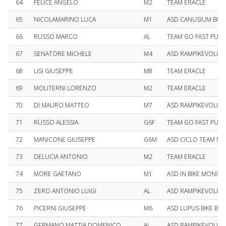
64
FELICE ANGELO
M2
TEAM ERACLE
65
NICOLAMARINO LUCA
M1
ASD CANUSIUM BIKE
66
RUSSO MARCO
AL
TEAM GO FAST PUGL
67
SENATORE MICHELE
M4
ASD RAMPIKEVOLI M
68
LISI GIUSEPPE
M8
TEAM ERACLE
69
MOLITERNI LORENZO
M2
TEAM ERACLE
70
DI MAURO MATTEO
M7
ASD RAMPIKEVOLI M
71
RUSSO ALESSIA
G6F
TEAM GO FAST PUGL
72
MANICONE GIUSEPPE
G6M
ASD CICLO TEAM MA
73
DELUCIA ANTONIO
M2
TEAM ERACLE
74
MORE GAETANO
M1
ASD IN BIKE MONOP
75
ZERO ANTONIO LUIGI
AL
ASD RAMPIKEVOLI M
76
PICERNI GIUSEPPE
M6
ASD LUPUS BIKE BAS
77
GERMANO MATTIA DOMENICO
AL
ASD RAMPIKEVOLI M