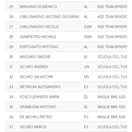
25
MANGINO DOMENICO
AL
ASD TEAM BYKERS V
26
CARLOMAGNO ANTONIO GIOVANNI
AL
ASD TEAM BYKERS V
27
CARLOMAGNO NICOLO
G6M
ASD TEAM BYKERS V
28
GIAMPIETRO MICHELE
G6M
ASD TEAM BYKERS V
29
FORTUNATO ANTONIO
AL
ASD TEAM BYKERS V
30
MASSARO SIMONE
JU
SCUOLA CICL.TUGLIES
31
SICURO ANDREA
UN
SCUOLA CICL.TUGLIES
32
SICURO SALVATORE
M5
SCUOLA CICL.TUGLIES
33
METAFUNI ALESSANDRO
ES
SCUOLA CICL.TUGLIES
34
FOSCO JENNIFER MARIA
DJ
MAGLIE BIKE ASD
35
GRAMEGNA ANTONIO
AL
MAGLIE BIKE ASD
36
DE MICHELI PIETRO
ES
MAGLIE BIKE ASD
37
SICURO MARCO
ES
SCUOLA CICL.TUGLIES