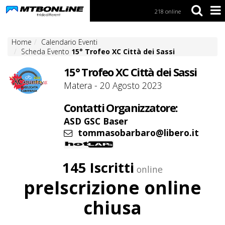
218 online
S
k
i
Home
Calendario Eventi
p
Scheda Evento
15° Trofeo XC Città dei Sassi
t
o
15° Trofeo XC Città dei Sassi
N
a
Matera - 20 Agosto 2023
v
i
Contatti Organizzatore:
g
a
ASD GSC Baser
t
tommasobarbaro@libero.it
i
o
n
145 Iscritti
online
S
preIscrizione online
k
i
chiusa
p
t
o