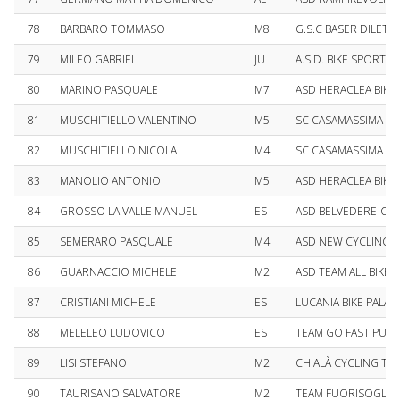
78
BARBARO TOMMASO
M8
G.S.C BASER DILETT
79
MILEO GABRIEL
JU
A.S.D. BIKE SPORT T
80
MARINO PASQUALE
M7
ASD HERACLEA BIKE 
81
MUSCHITIELLO VALENTINO
M5
SC CASAMASSIMA
82
MUSCHITIELLO NICOLA
M4
SC CASAMASSIMA
83
MANOLIO ANTONIO
M5
ASD HERACLEA BIKE 
84
GROSSO LA VALLE MANUEL
ES
ASD BELVEDERE-CI
85
SEMERARO PASQUALE
M4
ASD NEW CYCLING 
86
GUARNACCIO MICHELE
M2
ASD TEAM ALL BIKE 
87
CRISTIANI MICHELE
ES
LUCANIA BIKE PALA
88
MELELEO LUDOVICO
ES
TEAM GO FAST PUGL
89
LISI STEFANO
M2
CHIALÀ CYCLING 
90
TAURISANO SALVATORE
M2
TEAM FUORISOGLIA