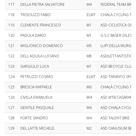
117
DELLA PIETRA SALVATORE
M4
FEDERAL TEAM BIKE
118
TRISCIUZZI FABIO
ELMT
CHIALA CYCLING 
119
CLEMENTE FRANCESCO
M1
ASD CICLISTICA OLI
120
PADULA DARIO
M1
G.S.C BASER DILETT
121
MIGLIONICO DOMENICO
M5
LUPI DELLA MURGIA 
122
DELL AQUILA LUCIANO
M8
ASDILETTANTISTICA 
123
GARGIULO LUCA
M1
ASD BECYCLE CLUB 
124
PETRUZZI COSIMO
ELMT
ASD TARANTO SPOR
125
BRESCIA RAFFAELE
M6
CHIALÀ CYCLING 
126
CIVILLA EMANUELA
W4
ASD MTB CASARANO
127
GENTILE PASQUALE
M6
ASD CHIALA CYCLI
128
FORTE SANDRO
M4
ASD TALENT BIKE
129
DEL LATTE MICHELE
M2
ASD CANUSIUM BIKE