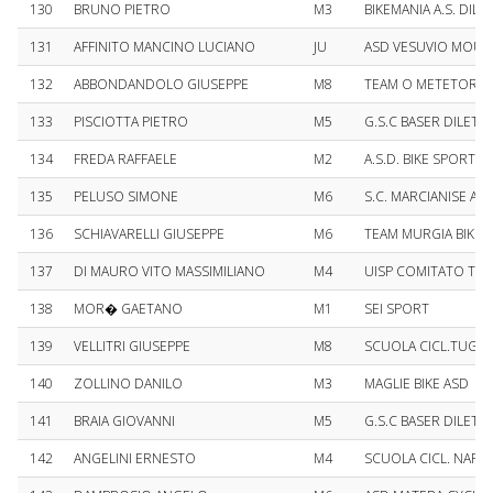
130
BRUNO PIETRO
M3
BIKEMANIA A.S. DILE
131
AFFINITO MANCINO LUCIANO
JU
ASD VESUVIO MOUN
132
ABBONDANDOLO GIUSEPPE
M8
TEAM O METETORE A
133
PISCIOTTA PIETRO
M5
G.S.C BASER DILETT
134
FREDA RAFFAELE
M2
A.S.D. BIKE SPORT T
135
PELUSO SIMONE
M6
S.C. MARCIANISE AS
136
SCHIAVARELLI GIUSEPPE
M6
TEAM MURGIA BIKE
137
DI MAURO VITO MASSIMILIANO
M4
UISP COMITATO TER
138
MOR� GAETANO
M1
SEI SPORT
139
VELLITRI GIUSEPPE
M8
SCUOLA CICL.TUGLIES
140
ZOLLINO DANILO
M3
MAGLIE BIKE ASD
141
BRAIA GIOVANNI
M5
G.S.C BASER DILETT
142
ANGELINI ERNESTO
M4
SCUOLA CICL. NAR