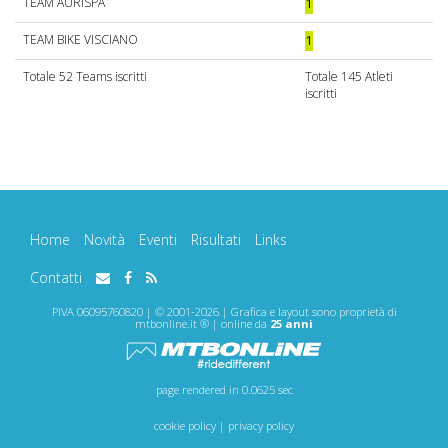
TEAM AURISPA
1
TEAM BIKE VISCIANO
1
Totale 52 Teams iscritti
Totale 145 Atleti
iscritti
Home
Novità
Eventi
Risultati
Links
Contatti
PIVA 06095760820 | © 2001-2026 | Grafica e layout sono proprietà di
mtbonline.it ® | online da
25 anni
page rendered in 0.0625 sec
cookie policy
|
privacy policy