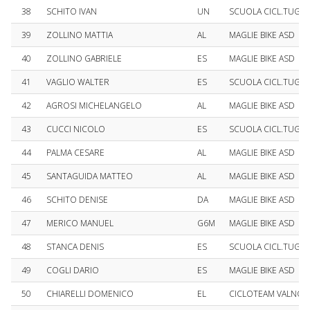
38
SCHITO IVAN
UN
SCUOLA CICL.TUGLIES
39
ZOLLINO MATTIA
AL
MAGLIE BIKE ASD
40
ZOLLINO GABRIELE
ES
MAGLIE BIKE ASD
41
VAGLIO WALTER
ES
SCUOLA CICL.TUGLIES
42
AGROSI MICHELANGELO
AL
MAGLIE BIKE ASD
43
CUCCI NICOLO
ES
SCUOLA CICL.TUGLIES
44
PALMA CESARE
AL
MAGLIE BIKE ASD
45
SANTAGUIDA MATTEO
AL
MAGLIE BIKE ASD
46
SCHITO DENISE
DA
MAGLIE BIKE ASD
47
MERICO MANUEL
G6M
MAGLIE BIKE ASD
48
STANCA DENIS
ES
SCUOLA CICL.TUGLIES
49
COGLI DARIO
ES
MAGLIE BIKE ASD
50
CHIARELLI DOMENICO
EL
CICLOTEAM VALNOC