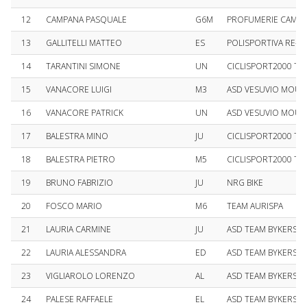
12
CAMPANA PASQUALE
G6M
PROFUMERIE CAMP
13
GALLITELLI MATTEO
ES
POLISPORTIVA RE-C
14
TARANTINI SIMONE
UN
CICLISPORT2000 TE
15
VANACORE LUIGI
M3
ASD VESUVIO MOUN
16
VANACORE PATRICK
UN
ASD VESUVIO MOUN
17
BALESTRA MINO
JU
CICLISPORT2000 TE
18
BALESTRA PIETRO
M5
CICLISPORT2000 TE
19
BRUNO FABRIZIO
JU
NRG BIKE
20
FOSCO MARIO
M6
TEAM AURISPA
21
LAURIA CARMINE
JU
ASD TEAM BYKERS V
22
LAURIA ALESSANDRA
ED
ASD TEAM BYKERS V
23
VIGLIAROLO LORENZO
AL
ASD TEAM BYKERS V
24
PALESE RAFFAELE
EL
ASD TEAM BYKERS V