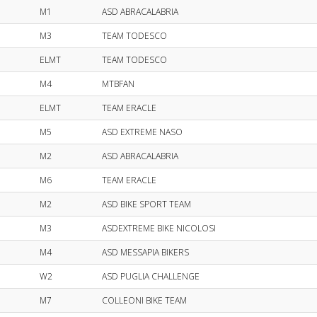
M1
ASD ABRACALABRIA
M3
TEAM TODESCO
ELMT
TEAM TODESCO
M4
MTBFAN
ELMT
TEAM ERACLE
M5
ASD EXTREME NASO
M2
ASD ABRACALABRIA
M6
TEAM ERACLE
M2
ASD BIKE SPORT TEAM
M3
ASDEXTREME BIKE NICOLOSI
M4
ASD MESSAPIA BIKERS
W2
ASD PUGLIA CHALLENGE
M7
COLLEONI BIKE TEAM