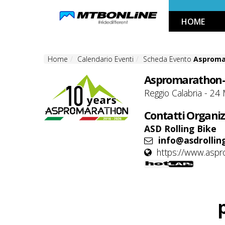
Skip
HOME
to
Navigation
Skip
Home
Calendario Eventi
Scheda Evento
Asproma
to
Content
Aspromarathon-
Reggio Calabria - 24
Contatti Organiz
ASD Rolling Bike
info@asdrolling
https://www.aspr