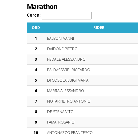
Marathon
Cerca:
ORD
RIDER
1
BALBONI VANNI
2
DAIDONE PIETRO
3
PEDACE ALESSANDRO
4
BALDASSARRI RICCARDO
5
DI COSOLA LUIGI MARIA
6
MARRA ALESSANDRO
7
NOTARPIETRO ANTONIO
8
DE STENA VITO
9
FAMA' ROSARIO
10
ANTONAZZO FRANCESCO