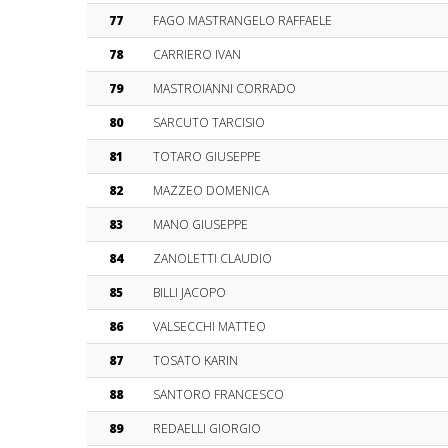
77
FAGO MASTRANGELO RAFFAELE
78
CARRIERO IVAN
79
MASTROIANNI CORRADO
80
SARCUTO TARCISIO
81
TOTARO GIUSEPPE
82
MAZZEO DOMENICA
83
MANO GIUSEPPE
84
ZANOLETTI CLAUDIO
85
BILLI JACOPO
86
VALSECCHI MATTEO
87
TOSATO KARIN
88
SANTORO FRANCESCO
89
REDAELLI GIORGIO