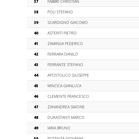
37
FABBRI CHRISTIAN
38
POLI STEFANO
39
SCARDIGNO GIACOMO
40
ASTERITI PIETRO
41
ZAMINGA FEDERICO
42
FERRARA DANILO
43
FERRANTE STEFANO
44
APOSTOLICO GIUSEPPE
45
MINCICA GIANLUCA
46
CLEMENTE FRANCESCO
47
ZANANDREA SIMONE
48
DURASTANTI MARCO
49
IARIA BRUNO
50
POTENZA GIOVANNI