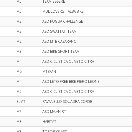
M5
TEAM ESSERE
M5
MUDLOVERS | ALBA BIKE
M2
ASD PUGLIA CHALLENGE
M2
ASD SWATTATI TEAM
M2
ASD MTB CASARANO
M3
ASD BIKE SPORT TEAM
M4
ASD CICLISTICA OLIVETO CITRA
M6
MTBFAN
M4
ASD LETO FREE BIKE PIERO LEONE
M2
ASD CICLISTICA OLIVETO CITRA
ELMT
PAVANELLO SQUADRA CORSE
M7
ASD MA.AN.RT
M3
HABITAT
M8
TOROBIKE ASD