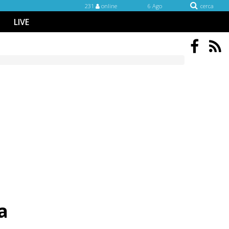
231
online
6 Ago
cerca
LIVE
a