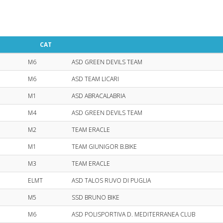
CAT
M6
ASD GREEN DEVILS TEAM
M6
ASD TEAM LICARI
M1
ASD ABRACALABRIA
M4
ASD GREEN DEVILS TEAM
M2
TEAM ERACLE
M1
TEAM GIUNIGOR B.BIKE
M3
TEAM ERACLE
ELMT
ASD TALOS RUVO DI PUGLIA
M5
SSD BRUNO BIKE
M6
ASD POLISPORTIVA D. MEDITERRANEA CLUB