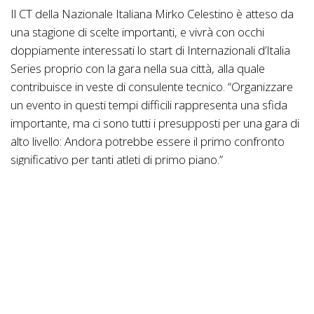
Il CT della Nazionale Italiana Mirko Celestino è atteso da
una stagione di scelte importanti, e vivrà con occhi
doppiamente interessati lo start di Internazionali d’Italia
Series proprio con la gara nella sua città, alla quale
contribuisce in veste di consulente tecnico. “Organizzare
un evento in questi tempi difficili rappresenta una sfida
importante, ma ci sono tutti i presupposti per una gara di
alto livello: Andora potrebbe essere il primo confronto
significativo per tanti atleti di primo piano.”
4 chilometri e 160 metri di dislivello per giro, Andora Race
Cup sarà una prova per biker completi. “Nel 2019 gli atleti
hanno apprezzato un percorso impegnativo ma non
eccessivamente tecnico, ideale per l’inizio stagione –
spiega Celestino. – A livello di tracciato stiamo valutando
l’inserimento di due salti, per andare incontro ad un tema
tecnico sempre più frequente anche in Coppa del