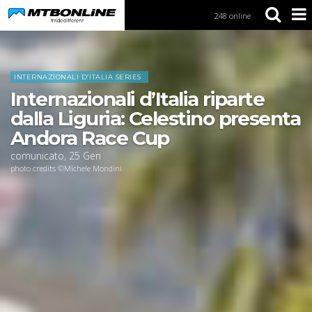
248 online
S
k
i
Home
News
p
t
INTERNAZIONALI D’ITALIA SERIES
o
Internazionali d’Italia riparte
N
a
dalla Liguria: Celestino presenta
v
Andora Race Cup
i
g
comunicato
,
25
Gen
a
photo credits ©Michele Mondini
t
i
o
n
S
k
i
p
t
o