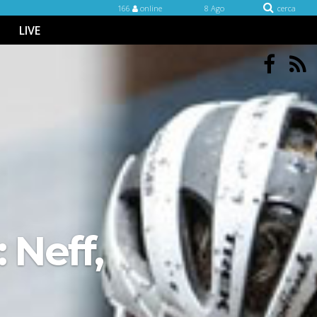
166
online
8 Ago
cerca
LIVE
 Neff,