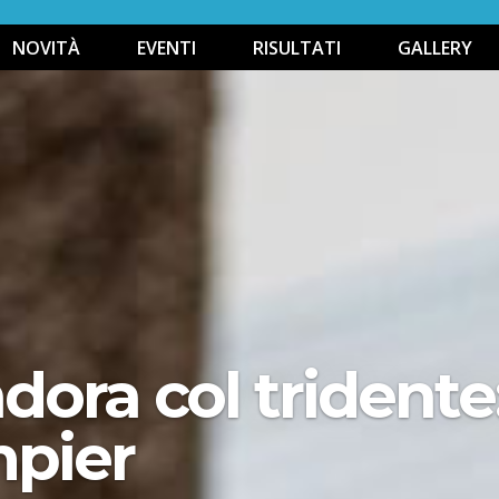
NOVITÀ
EVENTI
RISULTATI
GALLERY
ora col tridente:
mpier