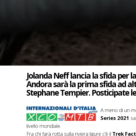
Jolanda Neff lancia la sfida per l
Andora sarà la prima sfida ad alt
Stephane Tempier. Posticipate le
A meno di un me
Series 2021
sar
livello mondiale.
Fra chi farà rotta sulla riviera ligure c’è il
Trek Fac