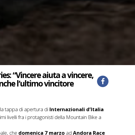
ies: “Vincere aiuta a vincere,
nche l’ultimo vincitore
e la tappa di apertura di
Internazionali d’Italia
mi livelli fra i protagonisti della Mountain Bike a
obale, che
domenica 7 marzo
ad
Andora Race