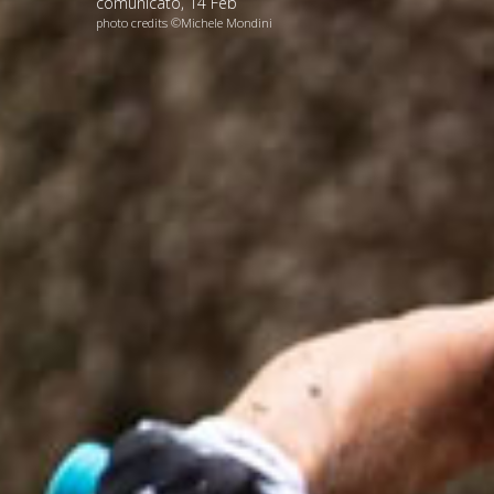
comunicato
,
14
Feb
photo credits ©Michele Mondini