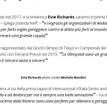
o nel 2017, e la britannica
Evie Richards
saranno in prima fil
– spiega Jolanda Neff. –
e ringrazio gli organizzatori di Ando
er farlo voglio gareggiare contro le atlete più forti al mondo. 
formare una grande coppia
.
 rappresentato dai Giochi Olimpici di Tokyo e i Campionati del M
prio con Ferrand Prevot nel 2019. “
Le Olimpiadi sono un gran
è ‘vincere aiuta a vincere’
.
Evie Richards
photo credits
Michele Mondini
ra al via della prima tappa di Internazionali d’Italia Series anche
alia e ad Andora per me è sempre una bella sensazione
– ha de
oclima della Riviera: sono zone perfette per allenarsi e garegg