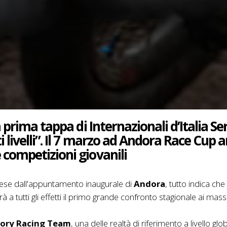
a prima tappa di Internazionali d’Italia Ser
i livelli”. Il 7 marzo ad Andora Race Cup a
 competizioni giovanili
se dall'appuntamento inaugurale di
Andora
, tutto indica ch
à a tutti gli effetti il primo grande confronto stagionale ai massi
tory Racing Team
, una delle realtà di riferimento a livello gl