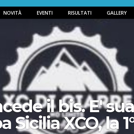
NOVITÀ
EVENTI
RISULTATI
GALLERY
ede il bis. E' su
 Sicilia XCO, la 