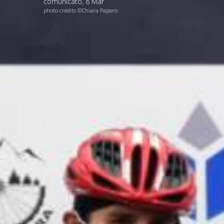
comunicato
,
8
Mar
photo credits ©Chiara Paparo