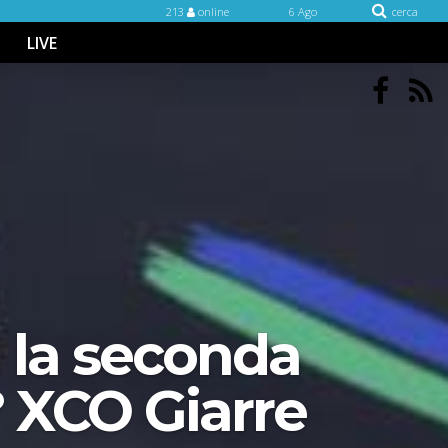
213
online
6 Ago
cerca
LIVE
a la seconda
1° XCO Giarre