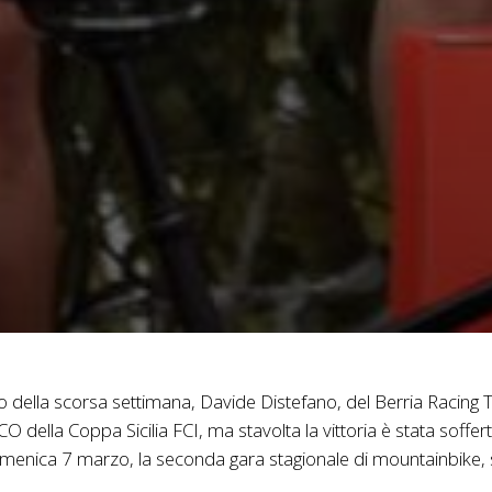
 della scorsa settimana, Davide Distefano, del Berria Racing Te
XCO della Coppa Sicilia FCI, ma stavolta la vittoria è stata soffe
Domenica 7 marzo, la seconda gara stagionale di mountainbike, 