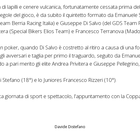
 di lapilli e cenere vulcanica, fortunatamente cessata prima dell
 regole del gioco, è da subito il quintetto formato da Emanuele
eam Berria Racing Italia) e Giuseppe Di Salvo (del GDS Team 
ivitera (Special Bikers Elios Team) e Francesco Terranova (Ma
un poker, quando Di Salvo è costretto al ritiro a causa di una for
li avversari e taglia per primo il traguardo, seguito da Eman
uardo a pari merito gli elite Andrea Privitera e Giuseppe Pelleg
 Stefano (18°) e lo Juniores Francesco Rizzeri (10°).
ta giornata di sport e spettacolo, l'appuntamento con la Copp
Davide Distefano