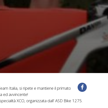
am Italia, si ripete e mantiene il primato
rta ed avvincente!
specialità XCO, organizzata dall' ASD Bike 1275.