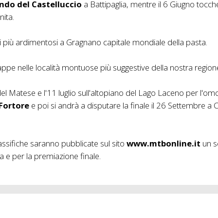
ndo del Castelluccio
a Battipaglia, mentre il 6 Giugno tocch
ita.
i più ardimentosi a Gragnano capitale mondiale della pasta.
tappe nelle località montuose più suggestive della nostra region
el Matese e l'11 luglio sull'altopiano del Lago Laceno per l'o
Fortore
e poi si andrà a disputare la finale il 26 Settembre a C
classifiche saranno pubblicate sul sito
www.mtbonline.it
un se
ca e per la premiazione finale.