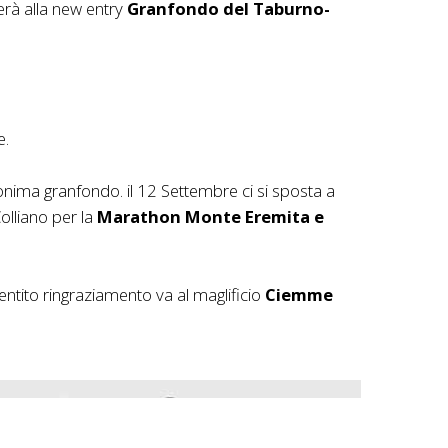
erà alla new entry
Granfondo del Taburno-
e.
monima granfondo. il 12 Settembre ci si sposta a
olliano per la
Marathon Monte Eremita e
ntito ringraziamento va al maglificio
Ciemme