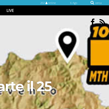
202
online
6 Ago
cerca
LIVE
rte il 25