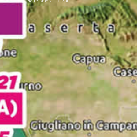
Pietro Amelia
,
17
Mar