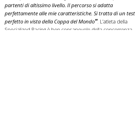
partenti di altissimo livello. Il percorso si adatta
perfettamente alle mie caratteristiche. Si tratta di un test
perfetto in vista della Coppa del Mondo
. L’atleta della
Specialized Racing è ben consapevole della concorrenza
più che mai agguerrita. Al suo fianco ci sarà la giovane
austriaca
Laura Stigger
, vincitrice a Nalles nel 2018
nella categoria Juniores.
L’elenco delle avversarie è capitanato dalla Campionessa
del Mondo
Pauline Ferrand-Prèvot
(Absolute
Absalon), che dopo la partenza sottotono ad Andora
proverà a prendersi una rivincita in
Alto Adige
. A ruota
dell’iride c’è sempre chi quella maglia sogna di
riconquistarla, la bionda elvetica
Jolanda Neff
(Trek
Factory), che al contrario della rivale transalpina ha
iniziato bene la stagione con il successo di
Andora Race
Cup
.