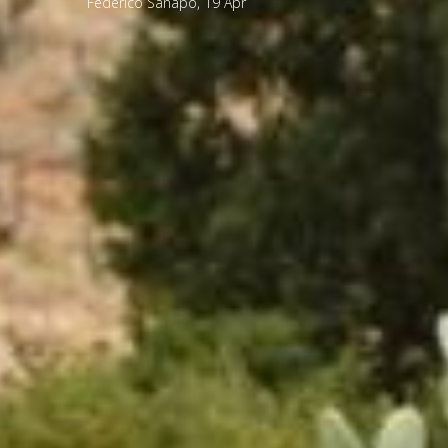
Federico Sanapo
,
19
Apr