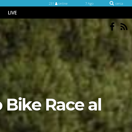
231
online
7 Ago
cerca
LIVE
 Bike Race al