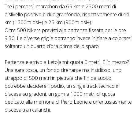
Tre i percorsi: marathon da 65 km e 2300 metri di
dislivello positivo e due granfondo, rispettivamente di 44
km (1500m dsl+) e 25 km (900m dsl+).
Oltre 500 bikers previsti alla partenza fissata per le ore
9.30. Le diverse griglie potranno invece iniziare a colorarsi
soltanto un quarto d’ora prima dello sparo.
Partenza e arrivo a Letojanni: quota 0 metri. E in mezzo?
Una gara tosta, un fondo drenante ma insidioso, uno
strappo di 500 metri in pietraia che fin da subito
potrebbe decidere il podio, un single track tecnico in
discesa su gradoni, un gpm a 1000 metri di quota
dedicato alla memoria di Piero Leone e un’entusiasmante
discesa tra i calanchi.
I bikers lasceranno fin da subito il mare alle loro spalle
per rivederlo solo quando avranno ridotto all’osso tutte le