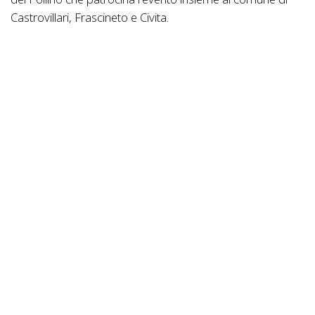
Castrovillari, Frascineto e Civita.
Per il ritorno della gara in mountain bike dopo la pausa
dello scorso anno dovuta alla pandemia gli organizzatori
hanno modificato una delle due salite che precedono
l'Imperticata aggiungendo un single track tra le bellezze
naturali che arricchiscono il contesto di gara all'interno
dell'area protetta più grande d'Italia.