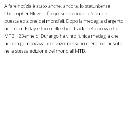
A fare notizia è stato anche, ancora, lo statunitense
Christopher Blevins, fin qui senza dubbio l’uomo di
questa edizione dei mondiali. Dopo la medaglia d’argento
nel Team Relay e l’oro nello short track, nella prova di e-
MTB il 23enne di Durango ha vinto l’unica medaglia che
ancora gli mancava, il bronzo: nessuno ci era mai riuscito
nella stessa edizione dei mondiali MTB.
Per l’Italia si segnalano il buon ottavo posto di Andrea
Garibbo fra gli uomini e il dodicesimo di Anna
Oberparleiter fra le donne. Sfortunato Martino Fruet: il
veterano della MTB italiana, campione tricolore di
specialità, ha visto la sua gara finire dopo 300 metri per
un’avaria tecnica dopo un forte impatto subito da un
atleta che lo seguiva. “In Val di Sole ho vinto tanto, ma per
me i mondiali qui restano stregati,” ha dichiarato il
trentino.