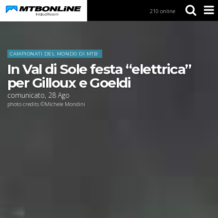
210 online
S
k
i
Home
News
p
t
CAMPIONATI DEL MONDO DI MTB
o
In Val di Sole festa “elettrica”
N
a
per Gilloux e Goeldi
v
comunicato
,
28
Ago
i
photo credits ©Michele Mondini
g
a
t
i
o
n
S
k
i
p
t
o