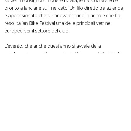
sapienti consigli di chi quelle novità, le ha studiate ed è
pronto a lanciarle sul mercato. Un filo diretto tra azienda
e appassionato che si rinnova di anno in anno e che ha
reso Italian Bike Festival una delle principali vetrine
europee per il settore del ciclo.
L’evento, che anche quest’anno si avvale della
collaborazione e del supporto del Comune di Rimini, di
APT Servizi Emilia Romagna e di Visit Romagna, si
svolgerà all’interno di un villaggio di oltre 50.000 mq, al
centro del quale sorgerà l’ormai iconica Off-Road Arena
e-powered by Bosch eBike Systems: un’area di 3.600 mq
adibita al test delle MTB e delle eMTB e studiata per
soddisfare ogni livello di riding.
Test off road per i più grandi e MTB School per i giovani
rider. Grazie alla collaborazione con Fluxo e Road To Trail
ad Italian Bike Festival sarà possibile far muovere i primi