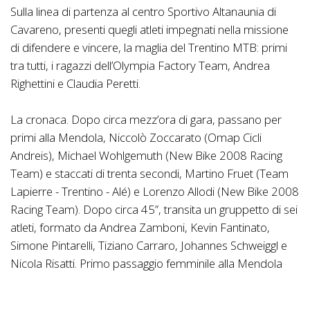
Sulla linea di partenza al centro Sportivo Altanaunia di
Cavareno, presenti quegli atleti impegnati nella missione
di difendere e vincere, la maglia del Trentino MTB: primi
tra tutti, i ragazzi dell’Olympia Factory Team, Andrea
Righettini e Claudia Peretti.
La cronaca. Dopo circa mezz’ora di gara, passano per
primi alla Mendola, Niccolò Zoccarato (Omap Cicli
Andreis), Michael Wohlgemuth (New Bike 2008 Racing
Team) e staccati di trenta secondi, Martino Fruet (Team
Lapierre - Trentino - Alé) e Lorenzo Allodi (New Bike 2008
Racing Team). Dopo circa 45”, transita un gruppetto di sei
atleti, formato da Andrea Zamboni, Kevin Fantinato,
Simone Pintarelli, Tiziano Carraro, Johannes Schweiggl e
Nicola Risatti. Primo passaggio femminile alla Mendola
per Debora Piana (Team Cingolani), Claudia Peretti
(Olympia Factory Team) e Vittoria Pietrovito (Oltrefersina