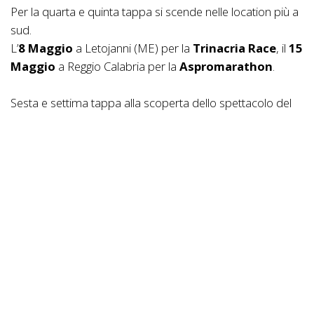
Per la quarta e quinta tappa si scende nelle location più a
sud.
L’
8 Maggio
a Letojanni (ME) per la
Trinacria Race
, il
15
Maggio
a Reggio Calabria per la
Aspromarathon
.
Sesta e settima tappa alla scoperta dello spettacolo del
Pollino. Il
5 Giugno
a Castrovillari (CS) andrà in scena la
Marathon degli Aragonesi
, il
17 Luglio
a Terranova
del Pollino (PZ) si correrà la
Marathon del Pollino
.
L’ottava tappa sale in Campania, il
31 Luglio
ci sarà la
Granfondo Parco del Sele
a Contursi Terme (Sa).
Penultima prova, la
Sila Epic
, il
28 Agosto
a
Camigliatello Silano (CS).
Ultima tappa, l’
11 Settembre
, a Colliano (SA) per la
Marathon Monti Eremita e Marzano
.