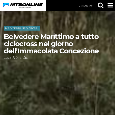
248 online
S
k
i
Home
News
p
t
MEDITERRANEO CROSS
o
Belvedere Marittimo a tutto
N
a
ciclocross nel giorno
v
dell’Immacolata Concezione
i
g
Luca Alò
,
2
Dic
a
t
i
o
n
S
k
i
p
t
o