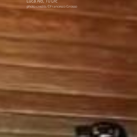
Luca Alò
,
10
Dic
photo credits ©Francesco Grosso