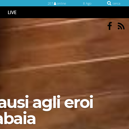
207
online
8 Ago
cerca
LIVE
usi agli eroi
abaia