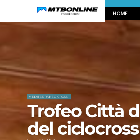
Skip
HOME
to
Navigation
Skip
Home
News
to
Content
MEDITERRANEO CROSS
Trofeo Città d
del ciclocross