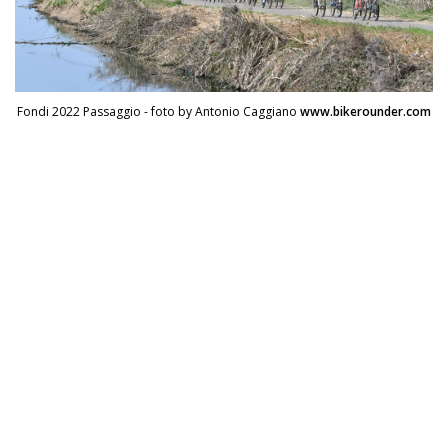
Fondi 2022 Passaggio - foto by Antonio Caggiano
www.bikerounder.com
Mancano meno di dieci chilometri al traguardo della
24°esima Marathon dei Monti Ausoni e Lago di Fondi,
prima prova stagionale del Trofeo dei Parchi Naturali
2022.
La volatona finale sembra cosa scontata ma a rovinare i
piani dei tanti che speravano di inserire il proprio nome
nel prestigioso albo d’oro della prova laziale è il giovane
salernitano Nigro (Bike & Sport).
Dopo l’ennesimo ponticello si accorge di aver creato un
piccolo buco alle sue spalle, non voluto, ed è lesto a far
saltare le carte imprimendo sui pedali una micidiale