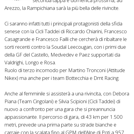
seconda tappa e domenica prossima, ad
Arezzo, la Rampichiana sarà la più bella delle rivincite.
Ci saranno infatti tutti i principali protagonisti della sfida
senese con la Cicli Taddei di Riccardo Chiarini, Francesco
Casagrande e Francesco Failli che cercherà di ribaltare le
sorti recenti contro la Soudal Leecougan, con i primi due
della GF del Castello, Medvedev e Paez supportati da
Valdrighi, Longo e Rosa.
Ruolo di terzo incomodo per Martino Tronconi (Attitude
Nikex) ma anche per i team Bottecchia e Dmt Racing.
Anche al femminile si assisterà a una rivincita, con Debora
Piana (Team Cingolani) e Silvia Scipioni (Cicli Taddei) di
nuovo a confronto per una gara che si preannuncia
appassionante. Il percorso di gara, di 43 km per 1.500
metri, prevede una prima parte su strade bianche e
carraie con la scalata fino al GPM dell’Alpe di Poti a 957