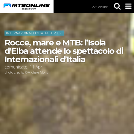
226 online
S
k
i
Home
News
p
t
INTERNAZIONALI D’ITALIA SERIES
o
Rocce, mare e MTB: l’Isola
N
a
d’Elba attende lo spettacolo di
v
Internazionali d’Italia
i
g
comunicato
,
11
Apr
a
photo credits ©Michele Mondini
t
i
o
n
S
k
i
p
t
o