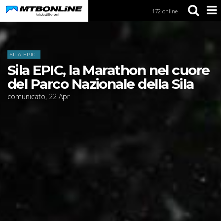
172 online
S
k
i
Home
News
p
t
SILA EPIC
o
Sila EPIC, la Marathon nel cuore
N
a
del Parco Nazionale della Sila
v
comunicato
,
22
Apr
i
g
a
t
i
o
n
S
k
i
p
t
o