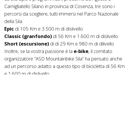
Camigliatello Silano in provincia di Cosenza, tre sono i
percorsi da scegliere, tutti immersi nel Parco Nazionale
della Sila:
Epic
di 105 Km e 3.500 m di dislivello
Classic (granfondo)
di 56 Km e 1.600 m di dislivello
Short (escursione)
di di 29 Km e 980 m di dilivello
Inoltre, se la vostra passione è la
e-bike
, il comitato
organizzatore “ASD Mountainbike Sila” ha pensato anche
ad un percorso adatto a questo tipo di bicicletta di 56 Km
e 1.600 m di dislivello.
Ogni percorso svela panorami mozzafiato, sentieri
incontaminati, laghi dalle acque cristalline.
Percorsi studiati per farvi scoprire la bellezza
dell'ambiente in una continua sfida, prima che con gli altri,
con se stessi... con il piacere di pedalare fin quasi a 1900
metri di altitudine all'interno del Parco Nazionale della Sila.