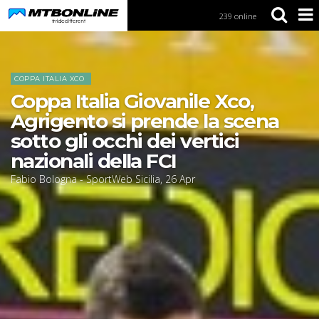
239 online
S
k
i
Home
News
p
t
COPPA ITALIA XCO
o
Coppa Italia Giovanile Xco,
N
a
Agrigento si prende la scena
v
sotto gli occhi dei vertici
i
g
nazionali della FCI
a
Fabio Bologna - SportWeb Sicilia
,
26
Apr
t
i
o
n
S
k
i
p
t
o