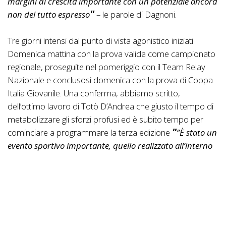
margini di crescita importante con un potenziale ancora
non del tutto espresso
– le parole di Dagnoni.
Tre giorni intensi dal punto di vista agonistico iniziati
Domenica mattina con la prova valida come campionato
regionale, proseguite nel pomeriggio con il Team Relay
Nazionale e conclusosi domenica con la prova di Coppa
Italia Giovanile. Una conferma, abbiamo scritto,
dell’ottimo lavoro di Totò D’Andrea che giusto il tempo di
metabolizzare gli sforzi profusi ed è subito tempo per
cominciare a programmare la terza edizione
”È stato un
evento sportivo importante, quello realizzato all’interno
della Valle dei Templi
– ha dichiarato D’Andrea.
Tre
giorni intensi culminati nella giornata di ieri dedicata
alla prova nazionale Giovanile con ben 260 atleti
provenienti da tutta la Sicilia, alciluni Team anche di
altre regione e la presenza di 15 comitati Regionali. Il
tutto sotto gli occhi dei vertici Federali, dal presidente