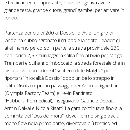
e tecnicamente importante, dove bisognava avere
grande testa, grande cuore, grandi gambe, per arrivare in
fondo.
Partenza per più di 200 ai Dossioli di Avio. Un giro di
lancio ha subito sgranato il gruppo e lanciato i leader: gli
atleti hanno percorso in parte la strada provinciale 230
con i primi 2,5 km in leggera salita fino al bivio per Malga
Trembarì e quihanno imboccato la strada forestale che in
discesa va a prendere il “sentiero delle Malghe” per
riportarsi in località Dossioli dopo un bello strappo in
salita. Risultato: primo passaggio per Andrea Righettini
(Olympia Factory Team) e Kevin Fantinato
(Hubbers_Polimedical), inseguivano Gabriele Depaul,
Armin Dalvai e Nicola Risatti. La gara continuava fino alla
sommità del “Dos dei morti”, dove il primo single track,
molto flow nella prima parte, diventava più tecnico ed