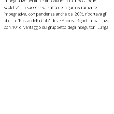
impegnativo nel finale fino alla località “bocca delle
scalette”. La successiva salita della gara veramente
impegnativa, con pendenze anche del 20%, riportava gli
atleti al “Passo della Cola” dove Andrea Righettini passava
con 40” di vantaggio sul gruppetto degli inseguitori. Lunga
discesa su strada sterrata fino al guado del torrente
Aviana e appena dopo il guado, un terzo strappo in
mezzo al bosco di faggi portava i primi davanti alla
bellissima chiesetta di Madonna della neve. Ma è stato
prima del passaggio a Malga Lavacchio (GPM), sulla lunga
salita di 5km per circa 400 mt. di dislivello, dove si sono
decise le sorti della gara. Righettini subiva la prima
foratura, ma con uno scatto impressionante riusciva a
riprendere Risatti e compagni. Al GPM, la prima donna a
scollinare era Vittoria Pietrovito (OMAP Cicli Andreis)
davanti a Lorena Zocca (SC Barbieri) che inseguiva con un
distacco di circa due minuti.