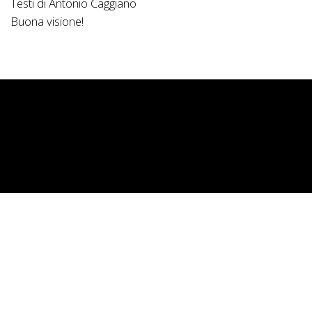
Testi di Antonio Caggiano
Buona visione!
11785 visualizzazioni
« precedente
successiva »