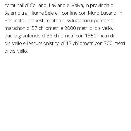
comunali di Colliano, Laviano e Valva, in provincia di
Salerno tra il fiume Sele e il confine con Muro Lucano, in
Basilicata. In questi territori si sviluppano il percorso
marathon di 57 chilometri e 2000 metri di dislivello,
quello granfondo di 38 chilometri con 1350 metri di
dislivello e l’escursionistico di 17 chilometri con 700 metri
di dislivello.
Il percorso granfondo è rimasto identico all’edizione
precedente mentre il tracciato marathon ha subito
qualche piccola modifica sia sull’ordine dei tratti
attraversati che con l’eliminazione di un paio di chilometri
di salita e di asfalto.
L’iscrizione dovrà essere effettuata sul
sito www.mtbonline.it mentre per i tesserati alla
Federazione Ciclistica Italiana è obbligatoria la doppia