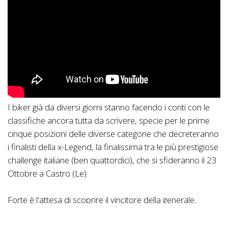
I biker già da diversi giorni stanno facendo i conti con le
classifiche ancora tutta da scrivere, specie per le prime
cinque posizioni delle diverse categorie che decreteranno
i finalisti della x-Legend, la finalissima tra le più prestigiose
challenge italiane (ben quattordici), che si sfideranno il 23
Ottobre a Castro (Le).
Forte è l'attesa di scoprire il vincitore della generale,
l'uomo che scriverà il proprio nome nell'albo d'oro del
Trofeo dei Parchi Naturali, mentre tra le donne la lucana