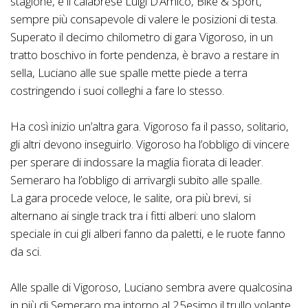
stagione, e il calabrese Luigi D’Amico, Bike & Sport,
sempre più consapevole di valere le posizioni di testa.
Superato il decimo chilometro di gara Vigoroso, in un
tratto boschivo in forte pendenza, è bravo a restare in
sella, Luciano alle sue spalle mette piede a terra
costringendo i suoi colleghi a fare lo stesso.
Ha così inizio un’altra gara. Vigoroso fa il passo, solitario,
gli altri devono inseguirlo. Vigoroso ha l’obbligo di vincere
per sperare di indossare la maglia fiorata di leader.
Semeraro ha l’obbligo di arrivargli subito alle spalle.
La gara procede veloce, le salite, ora più brevi, si
alternano ai single track tra i fitti alberi: uno slalom
speciale in cui gli alberi fanno da paletti, e le ruote fanno
da sci.
Alle spalle di Vigoroso, Luciano sembra avere qualcosina
in più di Semeraro ma intorno al 25esimo il trullo volante,