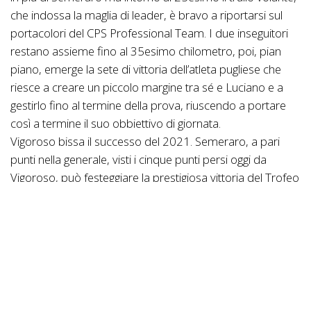
che indossa la maglia di leader, è bravo a riportarsi sul
portacolori del CPS Professional Team. I due inseguitori
restano assieme fino al 35esimo chilometro, poi, pian
piano, emerge la sete di vittoria dell’atleta pugliese che
riesce a creare un piccolo margine tra sé e Luciano e a
gestirlo fino al termine della prova, riuscendo a portare
così a termine il suo obbiettivo di giornata.
Vigoroso bissa il successo del 2021. Semeraro, a pari
punti nella generale, visti i cinque punti persi oggi da
Vigoroso, può festeggiare la prestigiosa vittoria del Trofeo
dei Parchi Naturali.
Il regolamento lo premia perché tra i due contendenti è
quello che ha partecipato a più prove del Trofeo.
Tra le donne, assente la leader, già certa della vittoria
finale, Mara Parisi, Rionero il Velocifero.
La vittoria di giornata se l’aggiudica la giovane Oriana