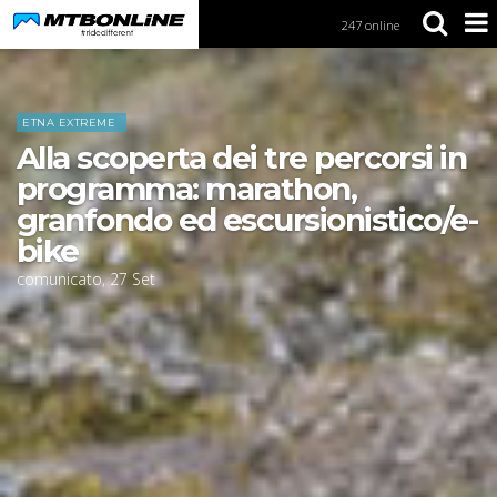
247 online
S
k
i
Home
News
p
t
ETNA EXTREME
o
Alla scoperta dei tre percorsi in
N
a
programma: marathon,
v
granfondo ed escursionistico/e-
i
g
bike
a
comunicato
,
27
Set
t
i
o
n
S
k
i
p
t
o