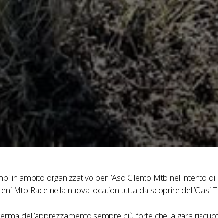
empi in ambito organizzativo per l’Asd Cilento Mtb nell’intento 
ceni Mtb Race nella nuova location tutta da scoprire dell’Oasi T
ferma dell’apprezzamento sempre più forte che la gara riscuote