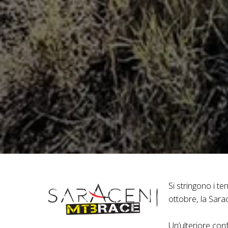
Si stringono i t
ottobre, la Sara
Un’ulteriore con