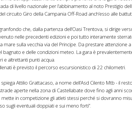
trada di livello nazionale per l’abbinamento al noto Prestigio d
 circuito Giro della Campania Off-Road anch’esso alle battute 
ranfondo che, dalla partenza dell’Oasi Trentova, si dirige verso 
uto nelle precedenti edizioni e poi tutto interamente sterrato
ta mare sulla vecchia via del Principe. Da prestare attenzione a
 del bagnato e delle condizioni meteo. La gara è prevalentemen
 e altrettanti punti acqua.
lenati è previsto il percorso escursionistico di 22 chilometri.
e – spiega Attilio Grattacaso, a nome dell’Asd Cilento Mtb - il r
 le strade aperte nella zona di Castellabate dove fino agli anni 
ù mette in competizione gli atleti stessi perché si dovranno mi
 sugli eventuali doppiati e sui meno forti”.