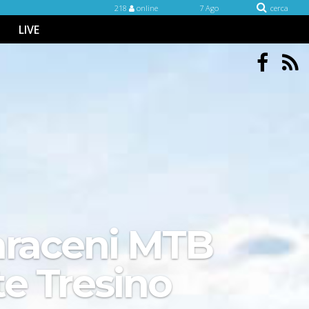
218
online
7 Ago
cerca
LIVE
Saraceni MTB
e Tresino