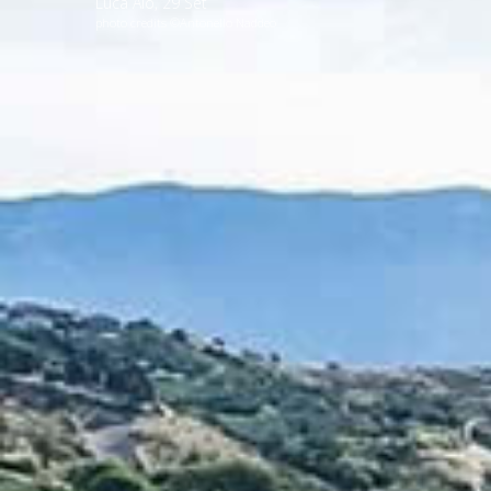
Luca Alò
,
29
Set
photo credits ©Antonello Naddeo