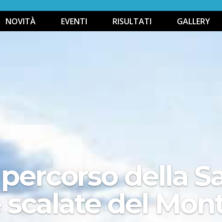
NOVITÀ
EVENTI
RISULTATI
GALLERY
 percorso della 
 scalate del Mont