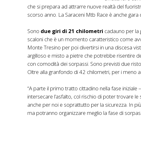
che si prepara ad attrarre nuove realtà del fuoris
scorso anno. La Saraceni Mtb Race è anche gara del
Sono
due giri di 21 chilometri
cadauno per la g
scaloni che è un momento caratteristico come avven
Monte Tresino per poi divertirsi in una discesa vis
argilloso e misto a pietre che potrebbe risentire
con comodità dei sorpassi. Sono previsti due ristori
Oltre alla granfondo di 42 chilometri, per i meno al
“A parte il primo tratto cittadino nella fase inizial
intersecare l’asfalto, col rischio di poter trovare
anche per noi e soprattutto per la sicurezza. In pi
ma potranno organizzare meglio la fase di sorpasso