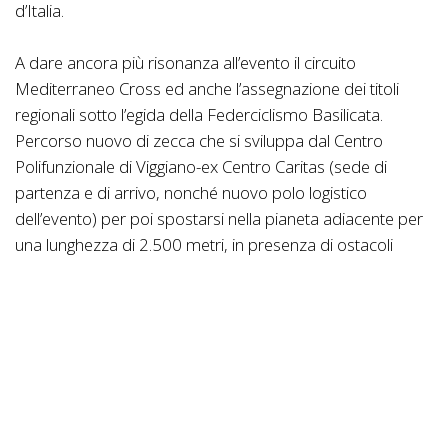
d’Italia.
A dare ancora più risonanza all’evento il circuito
Mediterraneo Cross ed anche l’assegnazione dei titoli
regionali sotto l’egida della Federciclismo Basilicata.
Percorso nuovo di zecca che si sviluppa dal Centro
Polifunzionale di Viggiano-ex Centro Caritas (sede di
partenza e di arrivo, nonché nuovo polo logistico
dell’evento) per poi spostarsi nella pianeta adiacente per
una lunghezza di 2.500 metri, in presenza di ostacoli
naturali ed artificiali.
Il programma generale dell’evento prevede ben cinque
fasce di partenza: la prima alle 10,00 per i G6 (durata 20
minuti), la seconda alle 10:30 per gli esordienti secondo
anno uomini e donne (durata 30 minuti), la terza alle
11:15 per gli allievi uomini e donne (partenze separate di