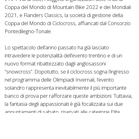
Coppa del Mondo di Mountain Bike 2022 e dei Mondiali
2021, e Flanders Classics, la società di gestione della
Coppa del Mondo di Ciclocross, affiancati dal Consorzio
Pontedilegno-Tonale.
Lo spettacolo dell’anno passato ha già lasciato
intravedere le potenzialità dell’evento trentino e di un
nuovo format ribattezzato dagli anglosassoni
“snowcross”. Dopotutto, se il ciclocross sogna l’ingresso
nel programma delle Olimpiadi Invernali, l’evento
solandro rappresenta inevitabilmente il più importante
banco di prova per rafforzare queste ambizioni. Tuttavia,
la fantasia degli appassionati è già focalizzata sui due
appuntamenti di sabato, riservati alle categorie Elite
(Donne alle 13.00, Uomini alle 14.30) e sul tanto atteso
arrivo del fuoriclasse Mathieu Van der Poel, la grande
attrazione di un weekend che promette emozioni forti.