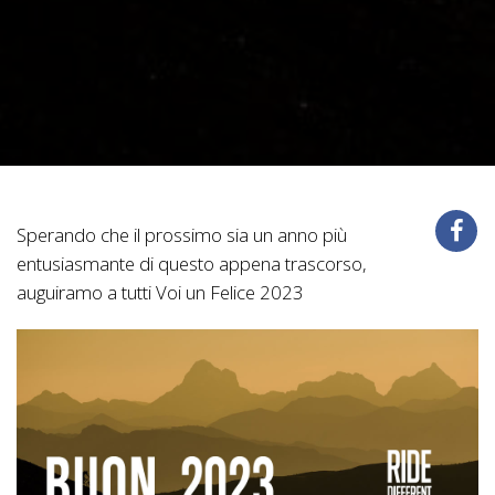
Sperando che il prossimo sia un anno più
entusiasmante di questo appena trascorso,
auguiramo a tutti Voi un Felice 2023