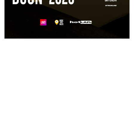
11984 visualizzazioni
« precedente
successiva »
Cannondale torna
Trinacria Race
nelle marathon:
2023...iscriviti ora
nasce Cannondale
con la promo
MTB Pro Team
HappyFania
Ultimi Aggiornamenti
Liberty Granfondo 2026, gli Iblei pronti alla sfida