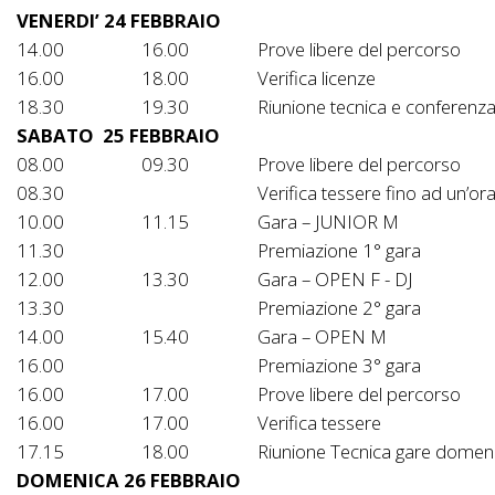
VENERDI’ 24 FEBBRAIO
14.00
16.00
Prove libere del percorso
16.00
18.00
Verifica licenze
18.30
19.30
Riunione tecnica e conferen
SABATO 25 FEBBRAIO
08.00
09.30
Prove libere del percorso
08.30
Verifica tessere fino ad un’or
10.00
11.15
Gara – JUNIOR M
11.30
Premiazione 1° gara
12.00
13.30
Gara – OPEN F - DJ
13.30
Premiazione 2° gara
14.00
15.40
Gara – OPEN M
16.00
Premiazione 3° gara
16.00
17.00
Prove libere del percorso
16.00
17.00
Verifica tessere
17.15
18.00
Riunione Tecnica gare domen
DOMENICA 26 FEBBRAIO