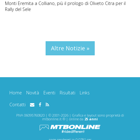
Monti Eremita a Colliano, più il prologo di Oliveto Citra per il
Rally del Sele
Altre Notizie »
Home
Novità
Eventi
Risultati
Links
Contatti
PIVA 06095760820 | © 2001-2026 | Grafica e layout sono proprietà di
mtbonline.it ® | online da
25 anni
page rendered in 0.0781 sec