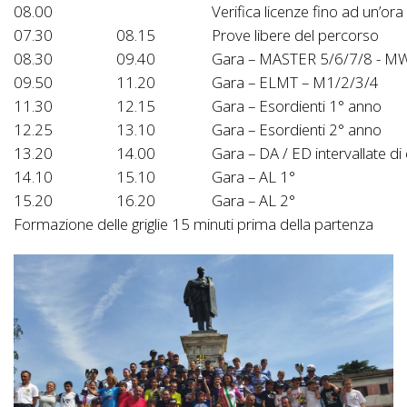
08.00
Verifica licenze fino ad un’or
07.30
08.15
Prove libere del percorso
08.30
09.40
Gara – MASTER 5/6/7/8 - M
09.50
11.20
Gara – ELMT – M1/2/3/4
11.30
12.15
Gara – Esordienti 1° anno
12.25
13.10
Gara – Esordienti 2° anno
13.20
14.00
Gara – DA / ED intervallate di
14.10
15.10
Gara – AL 1°
15.20
16.20
Gara – AL 2°
Formazione delle griglie 15 minuti prima della partenza