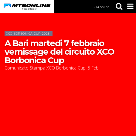
214 online
S
k
i
Home
News
p
t
XCO BORBONICA CUP 2023
o
A Bari martedi 7 febbraio
N
a
vernissage del circuito XCO
v
Borbonica Cup
i
g
Comunicato Stampa XCO Borbonica Cup
,
5
Feb
a
t
i
o
n
S
k
i
p
t
o