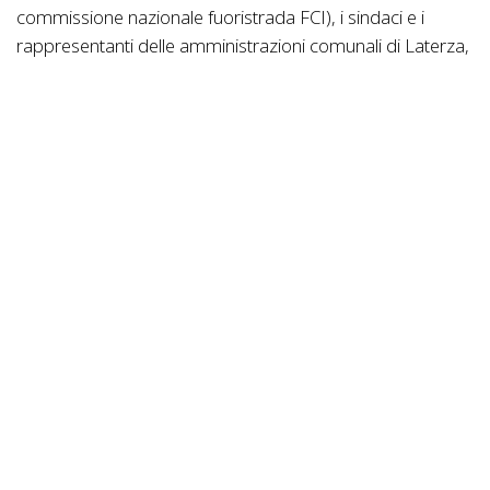
commissione nazionale fuoristrada FCI), i sindaci e i
rappresentanti delle amministrazioni comunali di Laterza,
Nizza di Sicilia, Eboli e Rocca Imperiale, i presidenti dei
comitati regionali FCI Puglia Giuseppe Calabrese, FCI
Sicilia Diego Guardì, FCI Campania Giuseppe Cutolo e FCI
Calabria Francesco Corrado.
Il battesimo del circuito XCO Borbonica Cup, in parallelo
alla presentazione dei circuiti regionali del fuoristrada
sotto l’egida della Federciclismo Puglia (gare marathon e
granfondo), avrà luogo alle 11:00 presso la sala
conferenze dell’Assessorato al Turismo Regione Puglia
alla Fiera del Levante a Bari (lungomare Starita, padiglione
107).