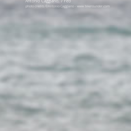
Antonio Caggiano
,
7
Feb
photo credits ©Antonio Caggiano - www.bikerounder.com