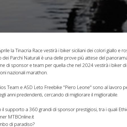
ile la Tinacria Race vestirà i biker siciliani dei colori giallo e r
o dei Parchi Naturali è una delle prove più attese del panoram
ne di sponsor e team per quella che nel 2024 vestirà i biker di col
oni nazionali marathon.
lios Team e ASD Leto Freebike "Piero Leone" sono al lavoro pe
 negli anni predendenti, cercando di migliorare il migliorabile.
l supporto a 360 grandi di sponsor prestigiosi, tra i quali Ethic
tner MTBOnline.it
lembo di paradiso?