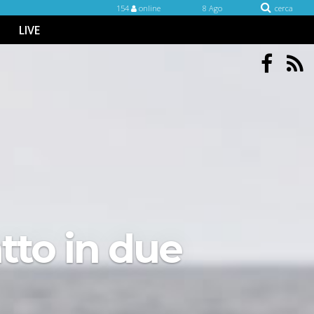
154
online
8 Ago
cerca
LIVE
tto in due