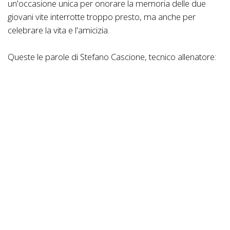
un'occasione unica per onorare la memoria delle due
giovani vite interrotte troppo presto, ma anche per
celebrare la vita e l'amicizia.
Queste le parole di Stefano Cascione, tecnico allenatore:
Siamo certi che Luigi e Gabriele saranno presenti nello
spirito durante la gara, incoraggiando e ispirando tutti i
partecipanti a dare il meglio di sé stessi, ma soprattutto
facendo il tifo per la squadra e per la maglia che loro
stessi hanno indossato. Gli fanno seguito anche le parole
di Giulio Carbone, presidente asd: il memorial è stato il
primo dei miei pensieri per onorare la memoria di Luigi e
Gabriele e ricordarli in modo speciale .
Patrocinata dal comune di San Pietro Vernotico e
sostenuta dagli sponsor, la Varano Bike si appresta a
vivere la sua 13^ edizione. Per gli appassionati quella di
Cerano è una prova imperdibile, perché offre un tracciato