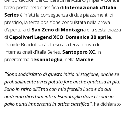
terzo posto nella classifica di
Internazionali d’Italia
Series
è infatti la conseguenza di due piazzamenti di
prestigio, la terza posizione conquistata nella prova
d’apertura di
San Zeno di Montagn
a e la sesta piazza
di
Capoliveri Legend XCO
.
Domenica 30 aprile
,
Daniele Braidot sarà atteso alla terza prova di
Internazionali d’Italia Series,
Santoporo XC
, in
programma a
Esanatoglia
, nelle
Marche
.
Sono soddisfatto di questo inizio di stagione, anche se
probabilmente avrei potuto fare anche qualcosa in più.
Sono in ritiro all’Etna con mio fratello Luca e da qui
andremo direttamente a Esanatoglia dove ci sono in
palio punti importanti in ottica classifica
, ha dichiarato
Braidot, che si trova ad appena 10 lunghezze dal
secondo posto in classifica generale occupato da
Simone Avondetto
e non è lontano neppure il leader