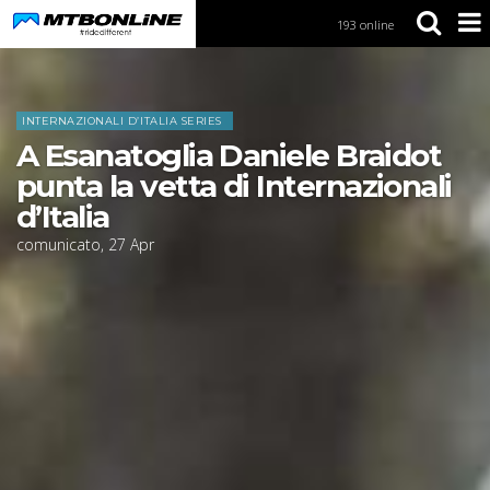
193 online
S
k
i
Home
News
p
t
INTERNAZIONALI D’ITALIA SERIES
o
A Esanatoglia Daniele Braidot
N
a
punta la vetta di Internazionali
v
d’Italia
i
g
comunicato
,
27
Apr
a
t
i
o
n
S
k
i
p
t
o