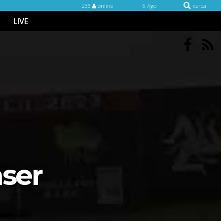
236
online
6 Ago
cerca
LIVE
aser