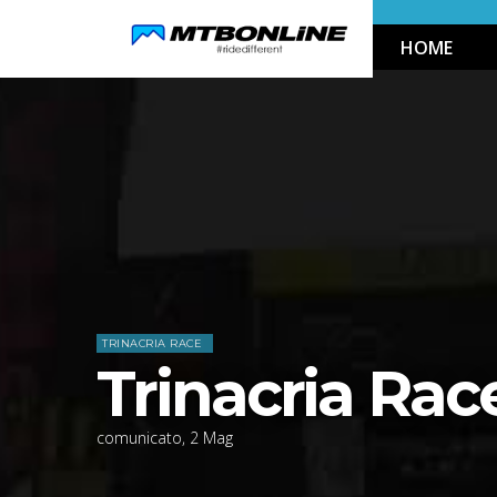
Skip
HOME
to
Navigation
Skip
Home
News
to
Content
TRINACRIA RACE
Trinacria Rac
comunicato
,
2
Mag