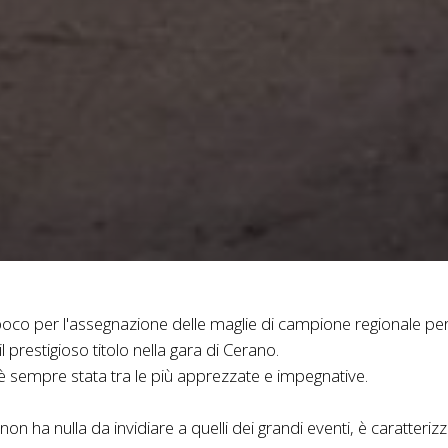
o per l'assegnazione delle maglie di campione regionale per le 
 prestigioso titolo nella gara di Cerano.
è sempre stata tra le più apprezzate e impegnative.
 non ha nulla da invidiare a quelli dei grandi eventi, è caratter