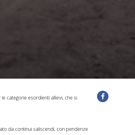
categorie esordienti allievi, che si
izzato da continui saliscendi, con pendenze