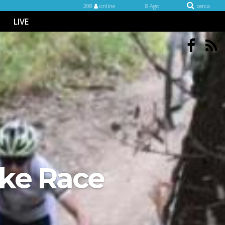
208
online
8 Ago
cerca
LIVE
ike Race