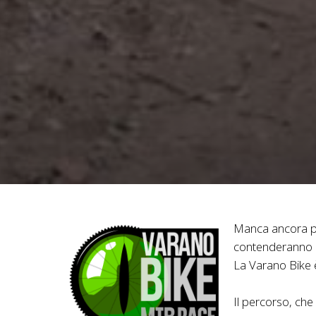
Manca ancora poc
contenderanno il
La Varano Bike 
Il percorso, che