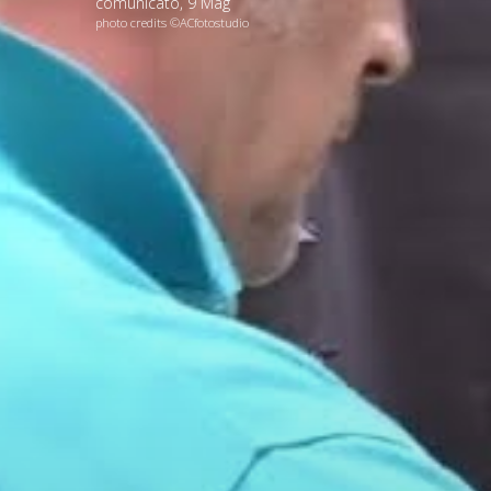
comunicato
,
9
Mag
photo credits ©ACfotostudio