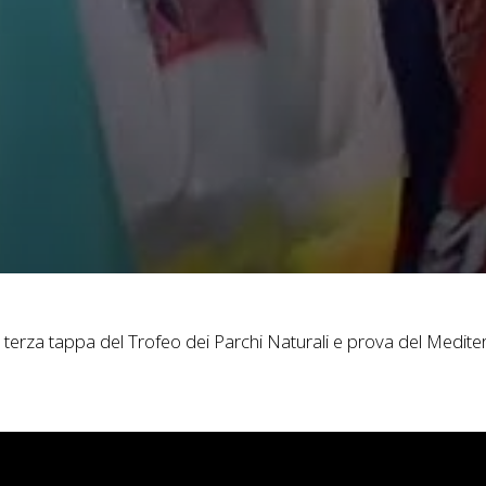
023, terza tappa del Trofeo dei Parchi Naturali e prova del Medit