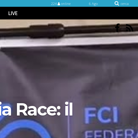
224
online
6 Ago
cerca
LIVE
a Race: il