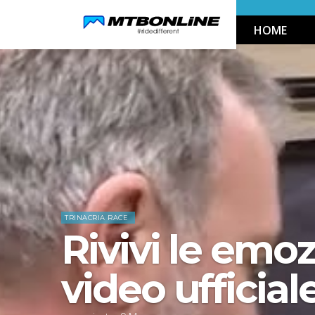
Skip
HOME
to
Navigation
Skip
Home
News
to
Content
TRINACRIA RACE
Rivivi le emoz
video ufficial