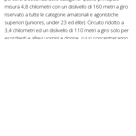
misura 4,8 chilometri con un dislivello di 160 metri a giro
riservato a tutte le categorie amatoriali e agonistiche
superiori (juniores, under 23 ed élite). Circuito ridotto a
3,4 chilometri ed un dislivello di 110 metri a giro solo per
esordienti e allievi uomini e donne, cui si concentreranno
le maggiori attenzioni del Borbonica Cup per
l’assegnazione dei punti decisivi per il gran finale del
Borbonica Cup in Calabria il 25 giugno a Rocca Imperiale.
Questa edizione della XCO Monti di Eboli è stata
arricchita nei contenuti organizzativi per alzare ancora
di più il target
–
spiega Michele Senatore a nome della
Rampikevoli Mtb –. Questo ha comportato da parte
nostra una voglia di fare qualcosa di innovativo rispetto
agli anni passati e da qui l’adesione al Borbonica Cup.
Stiamo lavorando minuziosamente sull’allestimento del
percorso per renderlo tecnico al punto giusto e per