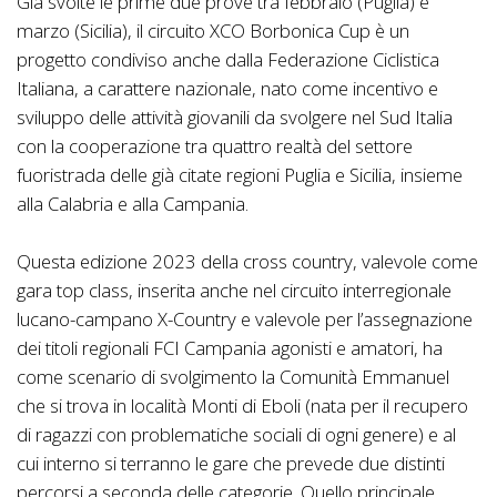
Già svolte le prime due prove tra febbraio (Puglia) e
marzo (Sicilia), il circuito XCO Borbonica Cup è un
progetto condiviso anche dalla Federazione Ciclistica
Italiana, a carattere nazionale, nato come incentivo e
sviluppo delle attività giovanili da svolgere nel Sud Italia
con la cooperazione tra quattro realtà del settore
fuoristrada delle già citate regioni Puglia e Sicilia, insieme
alla Calabria e alla Campania.
Questa edizione 2023 della cross country, valevole come
gara top class, inserita anche nel circuito interregionale
lucano-campano X-Country e valevole per l’assegnazione
dei titoli regionali FCI Campania agonisti e amatori, ha
come scenario di svolgimento la Comunità Emmanuel
che si trova in località Monti di Eboli (nata per il recupero
di ragazzi con problematiche sociali di ogni genere) e al
cui interno si terranno le gare che prevede due distinti
percorsi a seconda delle categorie. Quello principale