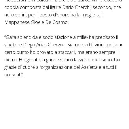
coppia composta dal ligure Dario Cherchi, secondo, che
nello sprint per il posto d'onore ha la meglio sul
Mappanese Gioele De Cosmo.
“Gara splendida e soddisfazione a mille- ha precisato il
vincitore Diego Arias Cuervo -. Siamo partiti vicini, poi a un
certo punto ho provato a staccarli, ma erano sempre li
dietro. Ho gestito la gara e sono davvero felicissimo. Un
grazie di cuore all’organizzazione dell’Assietta e a tutti i
presenti”.
Al femminile Costanza Fasolis in 3h18’48’’ ha rispettato il
pronostico, seconda la pinerolese Valentina Picca e terza
Erika Nitelli.
“Una partenza appaiata con un gruppetto di ragazze, poi
lo stacco. Arrivo da una settimana di carichi importanti,
ma da metà gara in poi mi sono ripresa. Sono contenta di