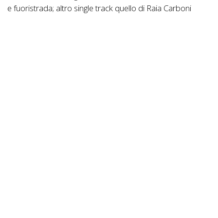
e fuoristrada; altro single track quello di Raia Carboni
attraverso le stradine e le scalinate del quartiere.
Con ritrovo e verifica licenze a partire dalle 14:00 presso
Braci e Calici in Piazza Autonomia e l’inizio della gara
previsto alle 16:00, i preparativi per la Loco Bikers sono
oramai agli sgoccioli per concludere nel migliore dei modi
il lavoro organizzativo portato avanti da diverso tempo.
Ulteriori info su Mtbonline
https://www.mtbonline.it/Evento/2141-trofeo-
mtb-citta-di-paterno