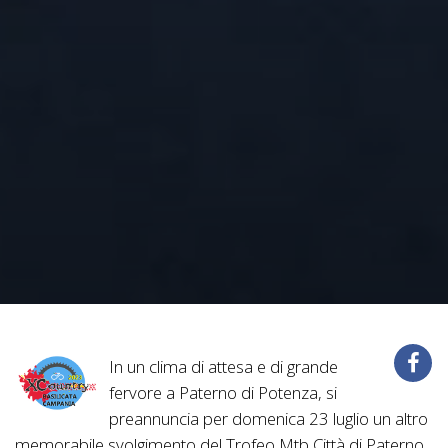
In un clima di attesa e di grande
fervore a Paterno di Potenza, si
preannuncia per domenica 23 luglio un altro
memorabile svolgimento del Trofeo Mtb Città di Paterno