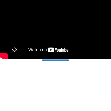
8922 visualizzazioni
« precedente
successiva »
All’insegna del
Highlights
successo e del caldo
Campionato
anomalo d’autunno
Italiano Paralimpico
l’undicesima
edizione del Trofeo