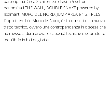
partecipanti. Circa 3 chilometri divisi in 5 settori
denominati THE WALL, DOUBLE SNAKE powered by
Isolmant, MURO DEL NORD, JUMP AREA e 1 2 TREES.
Dopo il temibile Muro del Nord, è stato inserito un nuovo
tratto tecnico, ovvero una contropendenza in discesa che
ha messo a dura prova le capacità tecniche e soprattutto
l’equilibrio in bici degli atleti.
Juniores
Alle 11 sono saliti in sella gli Juniores. Partenza velocissima
del giovane valdostano Mattia Agostinacchio (Beltrami
Tsa Tre Colli) con alla ruota un folto gruppo con tutti i
favoriti della vigilia. La seconda parte di gara ha offerto un
bellissimo duello tra il friulano Stefano Viezzi (Dp66) e lo
svizzero Sven Sommer (Ka Boom Krapf). Nonostante
l’ottima condizione atletica di entrambi, Stefano Viezzi ha
dimostrato negli ultimi minuti di gara di avere qualche
energia in più dell’avversario e ha messo in saccoccia