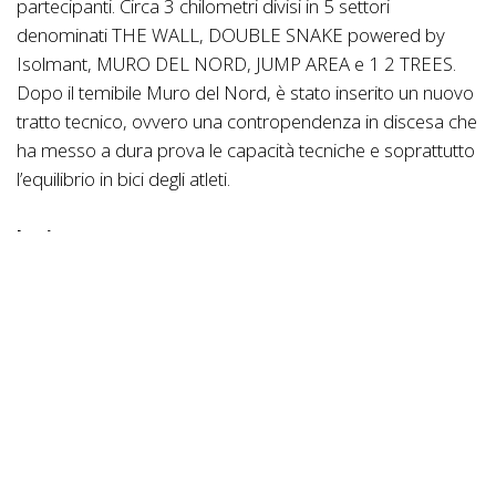
partecipanti. Circa 3 chilometri divisi in 5 settori
denominati THE WALL, DOUBLE SNAKE powered by
Isolmant, MURO DEL NORD, JUMP AREA e 1 2 TREES.
Dopo il temibile Muro del Nord, è stato inserito un nuovo
tratto tecnico, ovvero una contropendenza in discesa che
ha messo a dura prova le capacità tecniche e soprattutto
l’equilibrio in bici degli atleti.
Juniores
Alle 11 sono saliti in sella gli Juniores. Partenza velocissima
del giovane valdostano Mattia Agostinacchio (Beltrami
Tsa Tre Colli) con alla ruota un folto gruppo con tutti i
favoriti della vigilia. La seconda parte di gara ha offerto un
bellissimo duello tra il friulano Stefano Viezzi (Dp66) e lo
svizzero Sven Sommer (Ka Boom Krapf). Nonostante
l’ottima condizione atletica di entrambi, Stefano Viezzi ha
dimostrato negli ultimi minuti di gara di avere qualche
energia in più dell’avversario e ha messo in saccoccia