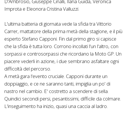
D'Ambrosio, Giuseppe Cinalli, Ilaria Guida, Veronica
Improta e Eleonora Cristina Valluzzi.
L'ultima batteria di giornata vede la sfida tra Vittorio
Carrer, mattatore della prima metà della stagione, e il più
esperto Stefano Capponi. Fin dal primo giro si capisce
che la sfida è tutta loro. Corrono incollati l'un l'altro, con
sorpassi e controsorpassi che ricordano la Moto GP. Un
piacere vederli in azione, i due sembrano asfaltare ogni
difficoltà del percorso.
A metà gara l'evento cruciale. Capponi durante un
doppiaggio, e ce ne saranno tanti, impiglia un po' di
nastro nel cambio. E' costretto a scendere di sella.
Quindici secondi persi, pesantissimi, difficile da colmare.
L'inseguimento ha inizio, quasi una caccia al ladro.
I due alzano, quando sembrava impossibile, ancora il
ritmo. Nulla, i due hanno ancora lo stesso ritmo.