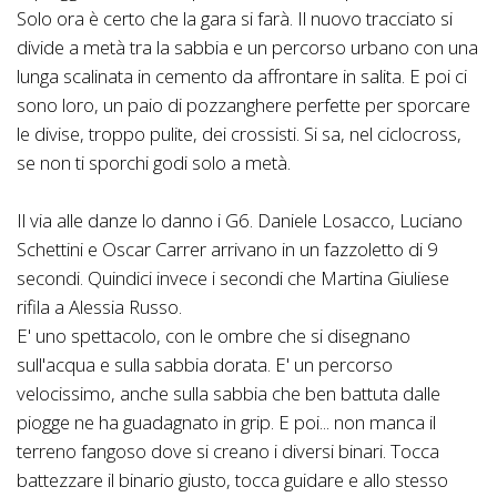
Solo ora è certo che la gara si farà. Il nuovo tracciato si
divide a metà tra la sabbia e un percorso urbano con una
lunga scalinata in cemento da affrontare in salita. E poi ci
sono loro, un paio di pozzanghere perfette per sporcare
le divise, troppo pulite, dei crossisti. Si sa, nel ciclocross,
se non ti sporchi godi solo a metà.
Il via alle danze lo danno i G6. Daniele Losacco, Luciano
Schettini e Oscar Carrer arrivano in un fazzoletto di 9
secondi. Quindici invece i secondi che Martina Giuliese
rifila a Alessia Russo.
E' uno spettacolo, con le ombre che si disegnano
sull'acqua e sulla sabbia dorata. E' un percorso
velocissimo, anche sulla sabbia che ben battuta dalle
piogge ne ha guadagnato in grip. E poi... non manca il
terreno fangoso dove si creano i diversi binari. Tocca
battezzare il binario giusto, tocca guidare e allo stesso