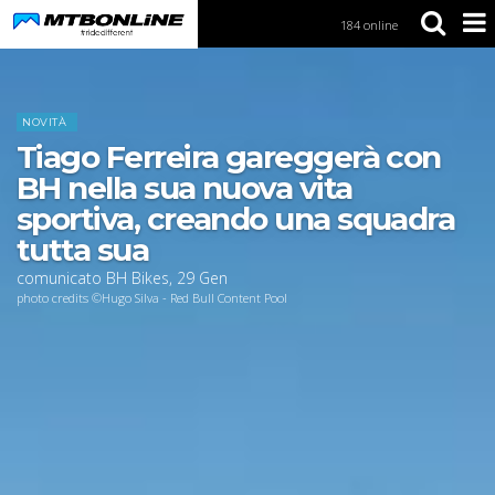
184 online
S
k
i
Home
News
p
t
NOVITÀ
o
Tiago Ferreira gareggerà con
N
a
BH nella sua nuova vita
v
sportiva, creando una squadra
i
g
tutta sua
a
comunicato BH Bikes
,
29
Gen
t
photo credits ©Hugo Silva - Red Bull Content Pool
i
o
n
S
k
i
p
t
o