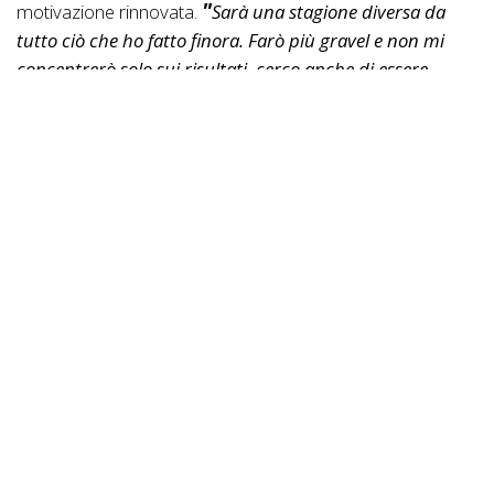
motivazione rinnovata.
Sarà una stagione diversa da
tutto ciò che ho fatto finora. Farò più gravel e non mi
concentrerò solo sui risultati, cerco anche di essere
un'immagine e affrontare qualche record come ho fatto
in passato. Farò 3 o 4 gare in America, di mountain bike
e gravel. Sarà qualcosa di diverso. Mantengo anche
l'obiettivo di fare del mio meglio al Campionato Europeo
e Mondiale. Ma, soprattutto, voglio fare bene nel gravel.
Credo di poterlo fare bene in quella disciplina.
Tiago Ferreira ha già potuto testare il suo nuovo materiale
e sembra che questo sarà anche un punto importante
nella sua rinnovata ambizione per il 2024.
È stato come
cambiare mondo. Ho sempre avuto problemi nelle
discese tecniche e dopo poche settimane di allenamento
con la BH Lynx Race ora sono scomparsi. È un salto di
qualità enorme. Sono sicuro che farà una grande