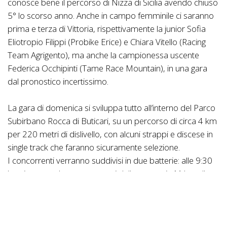
conosce bene il percorso di Nizza di Sicilia avendo chiuso
5° lo scorso anno. Anche in campo femminile ci saranno
prima e terza di Vittoria, rispettivamente la junior Sofia
Eliotropio Filippi (Probike Erice) e Chiara Vitello (Racing
Team Agrigento), ma anche la campionessa uscente
Federica Occhipinti (Tame Race Mountain), in una gara
dal pronostico incertissimo.
La gara di domenica si sviluppa tutto all’interno del Parco
Subirbano Rocca di Buticari, su un percorso di circa 4 km
per 220 metri di dislivello, con alcuni strappi e discese in
single track che faranno sicuramente selezione.
I concorrenti verranno suddivisi in due batterie: alle 9:30
la prima con donne e amatori dalla categoria Mtb, nella
seconda alle 11:00 le restanti categorie, tra cui quelle
assolute maschili.
L’appuntamento è presso il campo di tiro a volo in